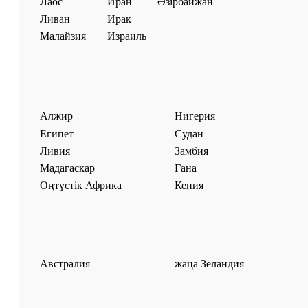
Лаос
Иран
Әзірбайжан
Ливан
Ирак
Малайзия
Израиль
Алжир
Нигерия
Египет
Судан
Ливия
Замбия
Мадагаскар
Гана
Оңтүстік Африка
Кения
Австралия
жаңа Зеландия