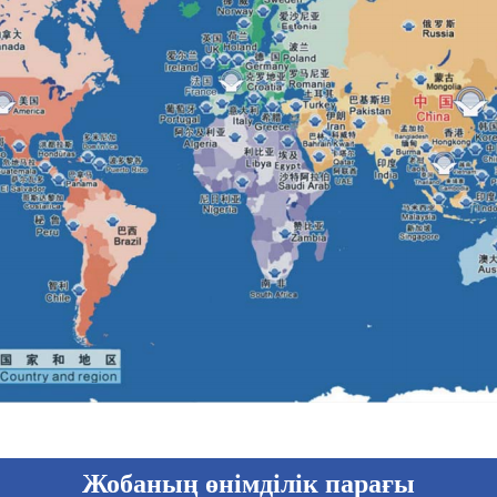
Жобаның өнімділік парағы