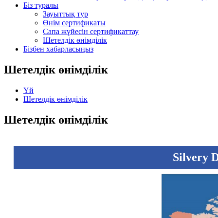
Біз туралы
Зауыттық тур
Өнім сертификаты
Сапа жүйесін сертификаттау
Шетелдік өнімділік
Бізбен хабарласыңыз
Шетелдік өнімділік
Үй
Шетелдік өнімділік
Шетелдік өнімділік
Silvery 