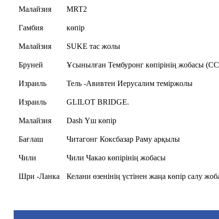
Малайзия
MRT2
Гамбия
көпір
Малайзия
SUKE тас жолы
Бруней
Ұсынылған Тембуронг көпірінің жобасы (CC
Израиль
Тель -Авивтен Иерусалим теміржолы
Израиль
GLILOT BRIDGE.
Малайзия
Dash Үш көпір
Бағлаш
Читагонг Коксбазар Раму арқылы
Чили
Чили Чакао көпірінің жобасы
Шри -Ланка
Келани өзенінің үстінен жаңа көпір салу жо