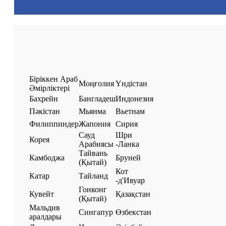
Біріккен Араб
Моңғолия
Үндістан
Әмірліктері
Бахрейн
Бангладеш
Индонезия
Пәкістан
Мьянма
Вьетнам
Филиппиндер
Жапония
Сирия
Сауд
Шри
Корея
Арабиясы
-Ланка
Тайвань
Камбоджа
Бруней
(Қытай)
Кот
Катар
Тайланд
-д'Ивуар
Гонконг
Кувейт
Қазақстан
(Қытай)
Мальдив
Сингапур
Өзбекстан
аралдары