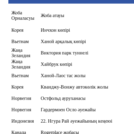
Жоба
Жоба атауы
Орналасуы
Корея
Инчхон көпірі
Вьетнам
Ханой арқалық көпірі
Жаңа
Виктория парк туннелі
Зеландия
Жаңа
Хайбрук көпірі
Зеландия
Вьетнам
Ханой-Лаос тас жолы
Корея
Кванджу-Вонжу автокөлік жолы
Норвегия
Остфольд ауруханасы
Норвегия
Гардермоен Осло әуежайы
Индонезия
22. Нгура Рай әуежайының кеңеюі
Канада
Rogerplace жобасы