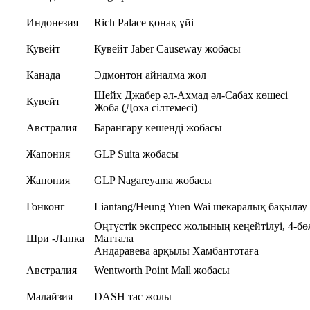
Индонезия
Rich Palace қонақ үйі
Кувейт
Кувейт Jaber Causeway жобасы
Канада
Эдмонтон айналма жол
Шейх Джабер әл-Ахмад әл-Сабах көшесі
Кувейт
Жоба (Доха сілтемесі)
Австралия
Барангару кешенді жобасы
Жапония
GLP Suita жобасы
Жапония
GLP Nagareyama жобасы
Гонконг
Liantang/Heung Yuen Wai шекаралық бақылау
Оңтүстік экспресс жолының кеңейтілуі, 4-бө
Шри -Ланка
Маттала
Андаравева арқылы Хамбантотаға
Австралия
Wentworth Point Mall жобасы
Малайзия
DASH тас жолы