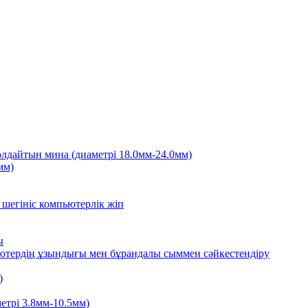
лдайтын мина (диаметрі 18.0мм-24.0мм)
мм)
шегініс компьютерлік жіп
ы
ьютердің ұзындығы мен бұрандалы сыммен сәйкестендіру
)
етрі 3.8мм-10.5мм)