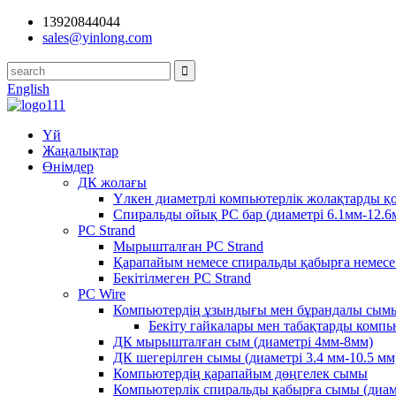
13920844044
sales@yinlong.com
English
Үй
Жаңалықтар
Өнімдер
ДК жолағы
Үлкен диаметрлі компьютерлік жолақтарды қо
Спиральды ойық PC бар (диаметрі 6.1мм-12.6
PC Strand
Мырышталған PC Strand
Қарапайым немесе спиральды қабырға немесе 
Бекітілмеген PC Strand
PC Wire
Компьютердің ұзындығы мен бұрандалы сым
Бекіту гайкалары мен табақтарды комп
ДК мырышталған сым (диаметрі 4мм-8мм)
ДК шегерілген сымы (диаметрі 3.4 мм-10.5 мм
Компьютердің қарапайым дөңгелек сымы
Компьютерлік спиральды қабырға сымы (диам