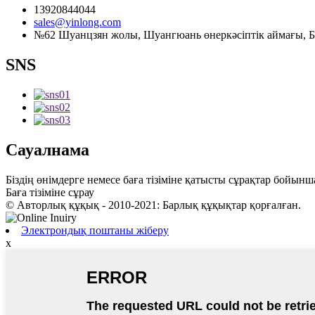
13920844044
sales@yinlong.com
№62 Шуанцзян жолы, Шуангюань өнеркәсіптік аймағы, Б
SNS
Сауалнама
Біздің өнімдерге немесе баға тізіміне қатысты сұрақтар бойын
Баға тізіміне сұрау
© Авторлық құқық - 2010-2021: Барлық құқықтар қорғалған.
Электрондық поштаны жіберу
x