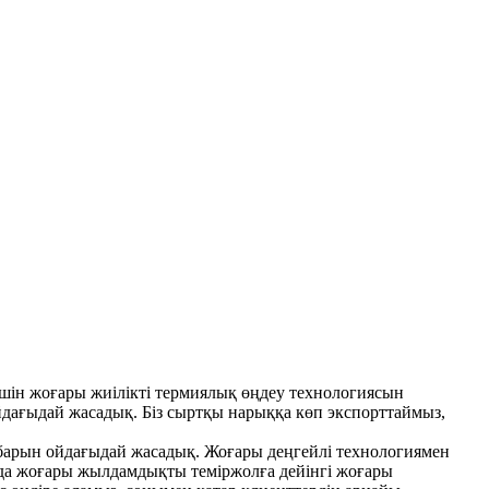
үшін жоғары жиілікті термиялық өңдеу технологиясын
ойдағыдай жасадық. Біз сыртқы нарыққа көп экспорттаймыз,
барын ойдағыдай жасадық. Жоғары деңгейлі технологиямен
 да жоғары жылдамдықты теміржолға дейінгі жоғары