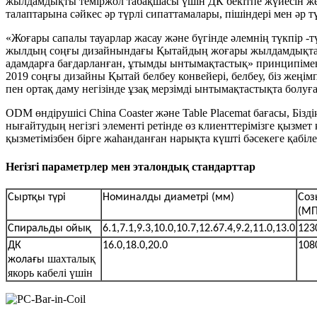
жылдамдықты теміржол табақшасы үшін ДК бекітпе жүйесін жет
талаптарына сәйкес әр түрлі сипаттамалары, пішіндері мен әр 
«Жоғары сапалы тауарлар жасау және бүгінде әлемнің түкпір -
жылдың соңғы дизайнындағы Қытайдың жоғары жылдамдықтағы 
адамдарға бағдарланған, ұтымды ынтымақтастық» принципімен жұ
2019 соңғы дизайны Қытай белбеу конвейері, белбеу, біз жеңімп
пен ортақ даму негізінде ұзақ мерзімді ынтымақтастықта болуғ
ODM өндірушісі China Coaster және Table Placemat бағасы, Біз
нығайтудың негізгі элементі ретінде өз клиенттерімізге қызмет 
қызметімізбен бірге жаһанданған нарықта күшті бәсекеге қабілет
Негізгі параметрлер мен эталондық стандарттар
Сыртқы түрі
Номиналды диаметрі (мм)
Соз
(МП
Спиральды ойық
6.1,7.1,9.3,10.0,10.7,12.6
7.4,9.2,11.0,13.0
123
ДК
16.0,18.0,20.0
108
шахталық
жолағы
якорь кабелі үшін