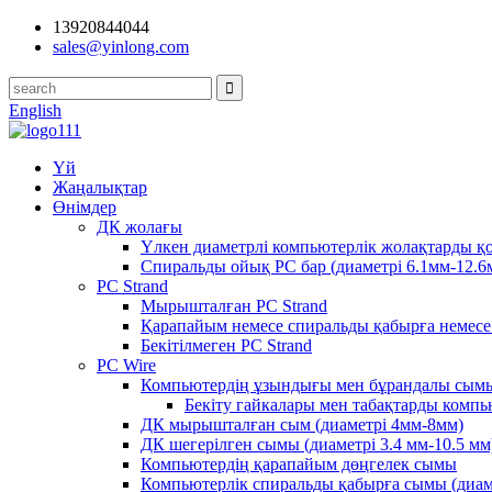
13920844044
sales@yinlong.com
English
Үй
Жаңалықтар
Өнімдер
ДК жолағы
Үлкен диаметрлі компьютерлік жолақтарды қо
Спиральды ойық PC бар (диаметрі 6.1мм-12.6
PC Strand
Мырышталған PC Strand
Қарапайым немесе спиральды қабырға немесе 
Бекітілмеген PC Strand
PC Wire
Компьютердің ұзындығы мен бұрандалы сым
Бекіту гайкалары мен табақтарды комп
ДК мырышталған сым (диаметрі 4мм-8мм)
ДК шегерілген сымы (диаметрі 3.4 мм-10.5 мм
Компьютердің қарапайым дөңгелек сымы
Компьютерлік спиральды қабырға сымы (диам