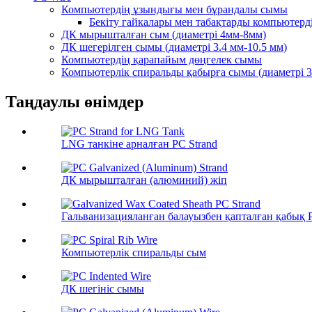
Компьютердің ұзындығы мен бұрандалы сымы
Бекіту гайкалары мен табақтарды компьютер
ДК мырышталған сым (диаметрі 4мм-8мм)
ДК шегерілген сымы (диаметрі 3.4 мм-10.5 мм)
Компьютердің қарапайым дөңгелек сымы
Компьютерлік спиральды қабырға сымы (диаметрі 3
Таңдаулы өнімдер
LNG танкіне арналған PC Strand
ДК мырышталған (алюминий) жіп
Гальванизацияланған балауызбен қапталған қабық P
Компьютерлік спиральды сым
ДК шегініс сымы