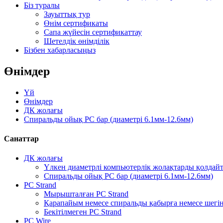
Біз туралы
Зауыттық тур
Өнім сертификаты
Сапа жүйесін сертификаттау
Шетелдік өнімділік
Бізбен хабарласыңыз
Өнімдер
Үй
Өнімдер
ДК жолағы
Спиральды ойық PC бар (диаметрі 6.1мм-12.6мм)
Санаттар
ДК жолағы
Үлкен диаметрлі компьютерлік жолақтарды қолдайт
Спиральды ойық PC бар (диаметрі 6.1мм-12.6мм)
PC Strand
Мырышталған PC Strand
Қарапайым немесе спиральды қабырға немесе шегін
Бекітілмеген PC Strand
PC Wire