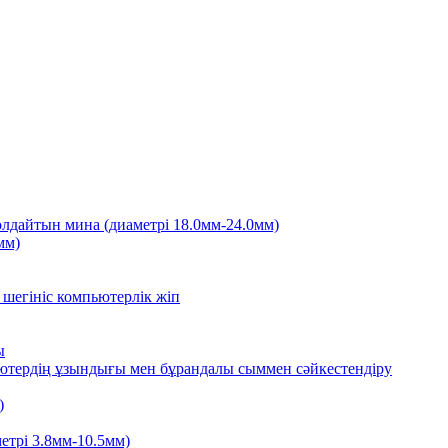
лдайтын мина (диаметрі 18.0мм-24.0мм)
мм)
шегініс компьютерлік жіп
ы
ьютердің ұзындығы мен бұрандалы сыммен сәйкестендіру
)
етрі 3.8мм-10.5мм)