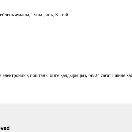
ейчень ауданы, Тяньцзинь, Қытай
ша электрондық поштаны бізге қалдырыңыз, біз 24 сағат ішінде ха