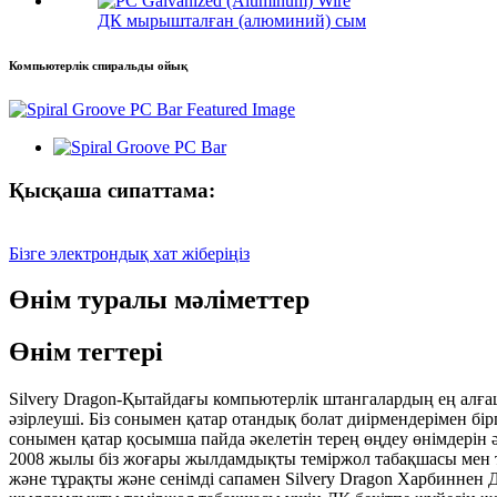
ДК мырышталған (алюминий) сым
Компьютерлік спиральды ойық
Қысқаша сипаттама:
Бізге электрондық хат жіберіңіз
Өнім туралы мәліметтер
Өнім тегтері
Silvery Dragon-Қытайдағы компьютерлік штангалардың ең алға
әзірлеуші. Біз сонымен қатар отандық болат диірмендерімен б
сонымен қатар қосымша пайда әкелетін терең өңдеу өнімдерін ә
2008 жылы біз жоғары жылдамдықты теміржол табақшасы мен т
және тұрақты және сенімді сапамен Silvery Dragon Харбиннен