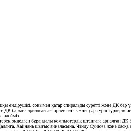
шқы өндірушісі, сонымен қатар спиральды суретті және ДК бар 
ірге ДК барына арналған легирленген сымның әр түрлі түрлерін 
зірлейміз.
ерең өңделген бұрандалы компьютерлік штангаға арналған ДК 
 Далянға, Хайнань шығыс айналасына, Чэнду Суйюға және басқа