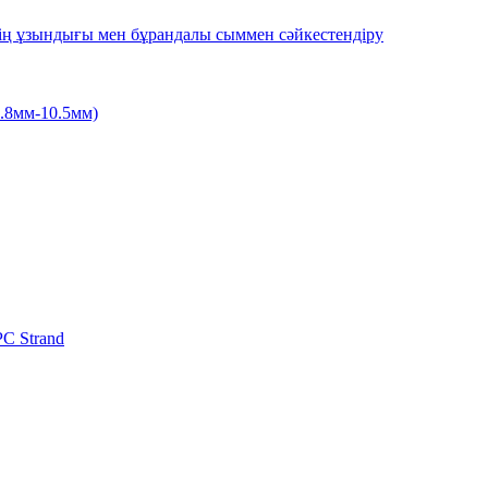
дің ұзындығы мен бұрандалы сыммен сәйкестендіру
.8мм-10.5мм)
C Strand