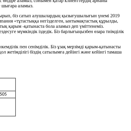
с өндіре аламыз, сонымен қатар клиенттердің арнайы
е шығара аламыз.
 отырып, біз сатып алушылардың қызығушылығын үнемі 2019
пания «тұтастыққа негізделген, ынтымақтастық құрылды,
тық қарым -қатынаста бола аламыз деп үміттенеміз.
десуге мүмкіндік іздедік. Біз барлығыңызбен өзара тиімділік
емділік пен сенімділік. Біз ұзақ мерзімді қарым-қатынасты
ол жетімділігі біздің сатылымға дейінгі және кейінгі тамаша
3505